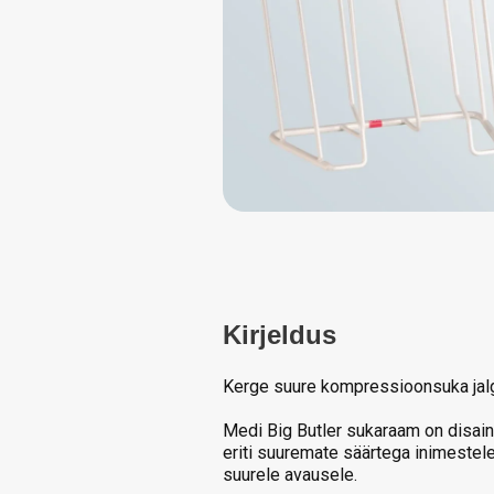
Kirjeldus
Kerge suure kompressioonsuka jalga
Medi Big Butler sukaraam on disaini
eriti suuremate säärtega inimestel
suurele avausele.