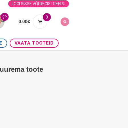
LOGI SISSE VÕI REGISTREERU
0
0.00
€
E
VAATA TOOTEID
suurema toote