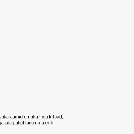
karaamid on tihti liiga kitsad,
jala puhul tänu oma eriti