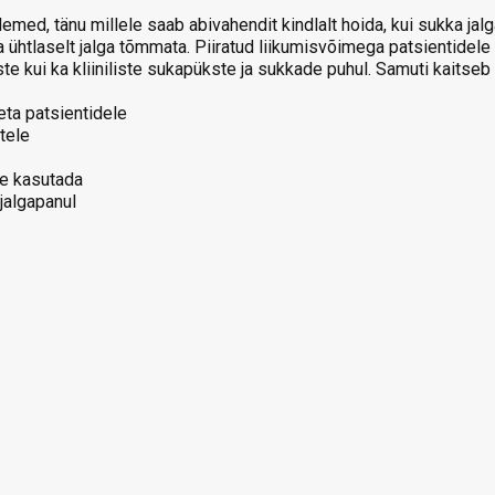
med, tänu millele saab abivahendit kindlalt hoida, kui sukka jal
ühtlaselt jalga tõmmata. Piiratud liikumisvõimega patsientidele 
ste kui ka kliiniliste sukapükste ja sukkade puhul. Samuti kaitseb
ta patsientidele
tele
tne kasutada
algapanul