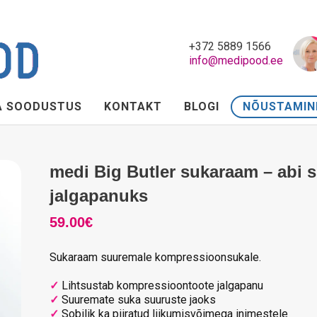
+372 5889 1566
info@medipood.ee
A SOODUSTUS
KONTAKT
BLOGI
NÕUSTAMIN
medi Big Butler sukaraam – abi 
jalgapanuks
59.00
€
Sukaraam suuremale kompressioonsukale.
✓
Lihtsustab kompressioontoote jalgapanu
✓
Suuremate suka suuruste jaoks
✓
Sobilik ka piiratud liikumisvõimega inimestele