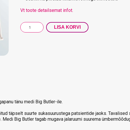
Vt toote detailsemat infot.
LISA KORVI
panu tänu medi Big Butler-ile.
tud täpselt suurte sukasuurustega patsientide jaoks. Tavalised su
e. Medi Big Butler tagab mugava jalaruumi suurema ümbermõõduga 