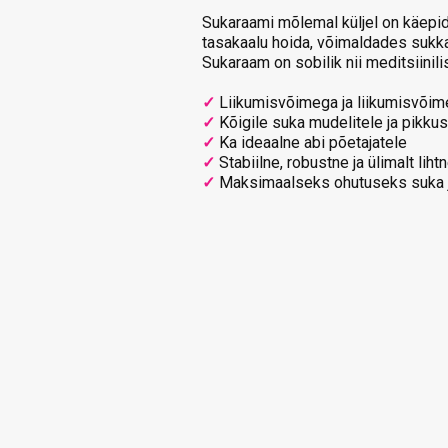
Sukaraami mõlemal küljel on käepide
tasakaalu hoida, võimaldades sukka 
Sukaraam on sobilik nii meditsiinili
✓
Liikumisvõimega ja liikumisvõime
✓
Kõigile suka mudelitele ja pikkus
✓
Ka ideaalne abi põetajatele
✓
Stabiilne, robustne ja ülimalt lih
✓
Maksimaalseks ohutuseks suka j