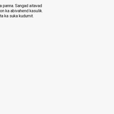
ga panna. Sangad aitavad
on ka abivahend kasulik.
 ta ka suka kudumit.